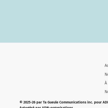
A
N
À
N
© 2025-26 par Ta Gueule Communications inc. pour AD
Autogéré par ADN-organisations