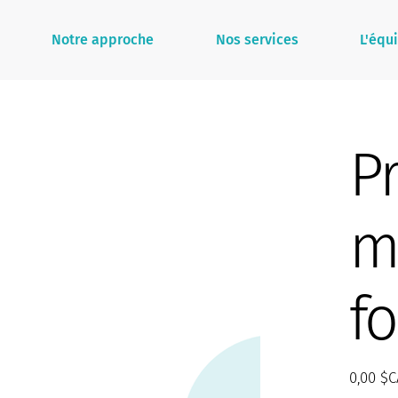
Notre approche
Nos services
L'équ
P
m
f
Prix
0,00 $C