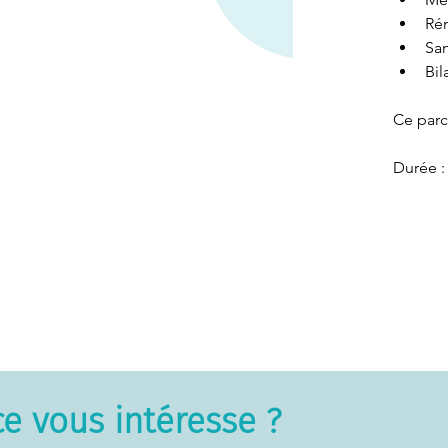
Ré
San
Bil
Ce parc
Durée :
ce vous intéresse ?