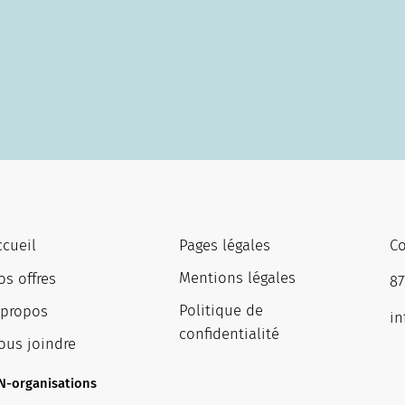
Pages légales
ccueil
C
Mentions légales
os offres
87
Politique de
 propos
in
confidentialité
ous joindre
N-organisations