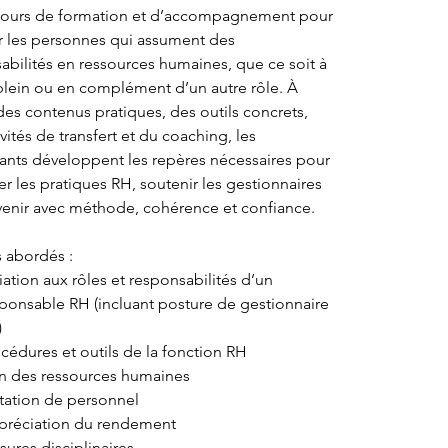
cours de formation et d’accompagnement pour 
r les personnes qui assument des 
abilités en ressources humaines, que ce soit à 
lein ou en complément d’un autre rôle. À 
 des contenus pratiques, des outils concrets, 
vités de transfert et du coaching, les 
pants développent les repères nécessaires pour 
er les pratiques RH, soutenir les gestionnaires 
rvenir avec méthode, cohérence et confiance.
 abordés :
tiation aux rôles et responsabilités d’un 
ponsable RH (incluant posture de gestionnaire 
)
cédures et outils de la fonction RH
an des ressources humaines
tation de personnel
préciation du rendement
ures disciplinaires