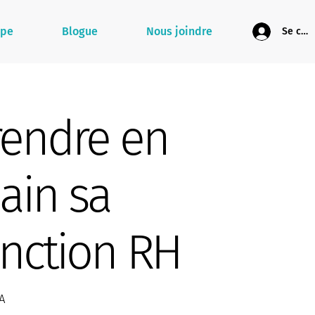
ipe
Blogue
Nous joindre
Se con
rendre en
ain sa
onction RH
A