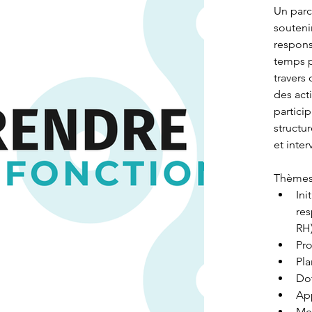
Un par
souteni
respons
temps p
travers
des acti
partici
structur
et inte
Thèmes
Ini
res
RH
Pro
Pl
Do
Ap
Mes