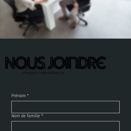
Nous joindre
1 (877) 226-0526
info@adn-organisations.ca
Prénom
*
Nom de famille
*