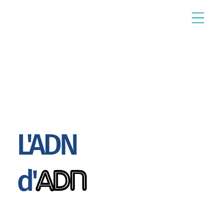
L'
ADN
adn
d'