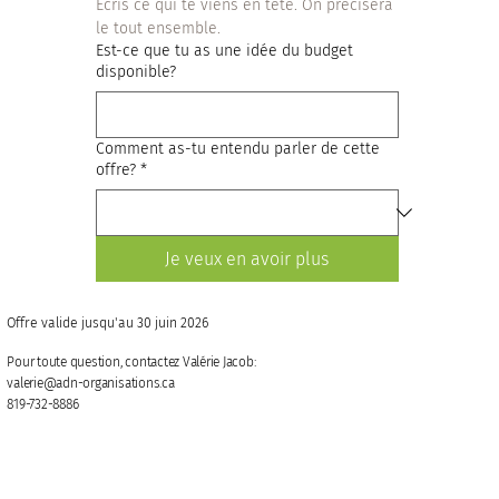
Écris ce qui te viens en tête. On précisera 
le tout ensemble.	
Est-ce que tu as une idée du budget
disponible?
Comment as-tu entendu parler de cette
offre?
*
Je veux en avoir plus
Offre valide jusqu'au 30 juin 2026
Pour toute question, contactez Valérie Jacob:
valerie@adn-organisations.ca
819-732-8886