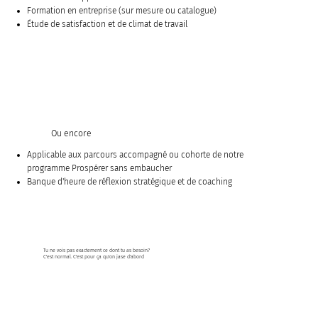
Formation en entreprise (sur mesure ou catalogue)
Étude de satisfaction et de climat de travail
Ou encore
Applicable aux parcours accompagné ou cohorte de notre
programme
Prospérer sans embaucher
Banque d'heure de réflexion stratégique et de coaching
Tu ne vois pas exactement ce dont tu as besoin?
C'est normal. C'est pour ça qu'on jase d'abord