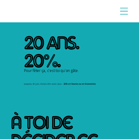
20 ans.
20%.
Pour fêter ça, c'est toi qu'on gâte.
Jusqu'au 30 juin, choisis d'en avoir plus -
20% en heures ou en économies
À toi de
décider ce