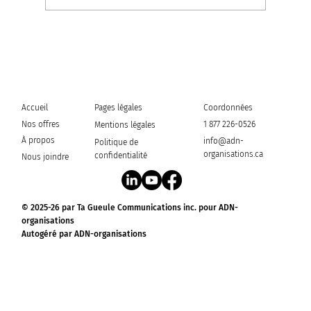
Et si le 7e ciel n'était vraiment
qu'à 7 pas ?
Accueil
Coordonnées
Pages légales
Nos offres
1 877 226-0526
Mentions légales
À propos
info@adn-
Politique de
organisations.ca
confidentialité
Nous joindre
© 2025-26 par Ta Gueule Communications inc. pour ADN-
organisations
Autogéré par ADN-organisations