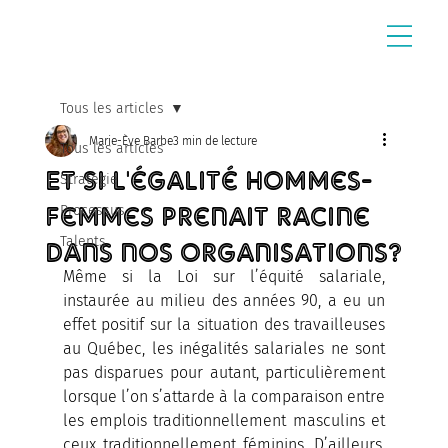
Tous les articles
Marie-Ève Barbe
3 min de lecture
Tous les articles
Et si l'égalité hommes-
Stratégie
femmes prenait racine
Processus
dans nos organisations?
Talents
Même si la Loi sur l’équité salariale, 
instaurée au milieu des années 90, a eu un 
effet positif sur la situation des travailleuses 
au Québec, les inégalités salariales ne sont 
pas disparues pour autant, particulièrement 
lorsque l’on s’attarde à la comparaison entre 
les emplois traditionnellement masculins et 
ceux traditionnellement féminins. D’ailleurs, 